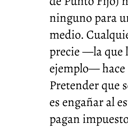
de Punto Fijo) n
ninguno para un
medio. Cualquie
precie —la que l
ejemplo— hace 
Pretender que s
es engañar al e
pagan impuestos