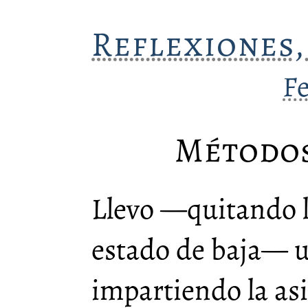
Reflexiones,
F
Método
Llevo —quitando l
estado de baja— u
impartiendo la as