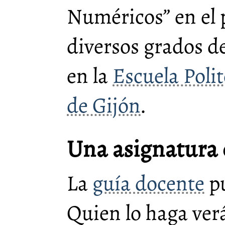
Numéricos” en el 
diversos grados de
en la
Escuela Poli
de Gijón
.
Una asignatura
La
guía docente
pu
Quien lo haga verá