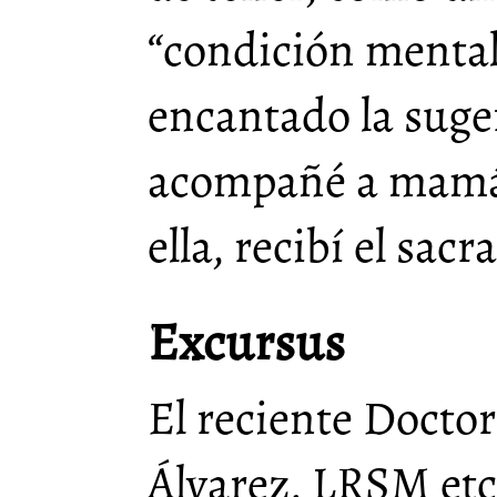
“condición menta
encantado la suge
acompañé a mamá 
ella, recibí el sac
Excursus
El reciente Docto
Álvarez, LRSM etc