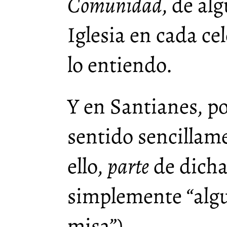
Comunidad
, de a
Iglesia en cada ce
lo entiendo.
Y en Santianes, p
sentido sencillam
ello,
parte
de dich
simplemente “algu
misa”).