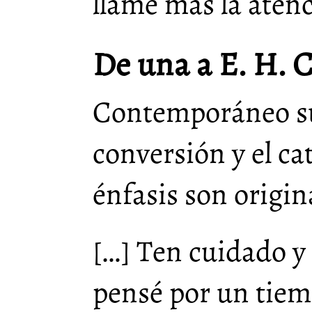
llame más la aten
De una a E. H. 
Contemporáneo suy
conversión y el ca
énfasis son origin
[…] Ten cuidado y 
pensé por un tiem