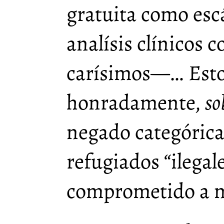
gratuita como esc
analísis clínicos
carísimos—… Estos
honradamente,
so
negado categóric
refugiados “ilegal
comprometido a m